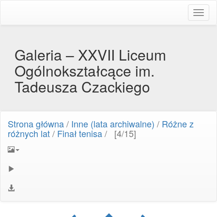
Toggl
naviga
Galeria – XXVII Liceum
Ogólnokształcące im.
Tadeusza Czackiego
Strona główna
/
Inne (lata archiwalne)
/
Różne z
różnych lat
/
Finał tenisa
/
[4/15]