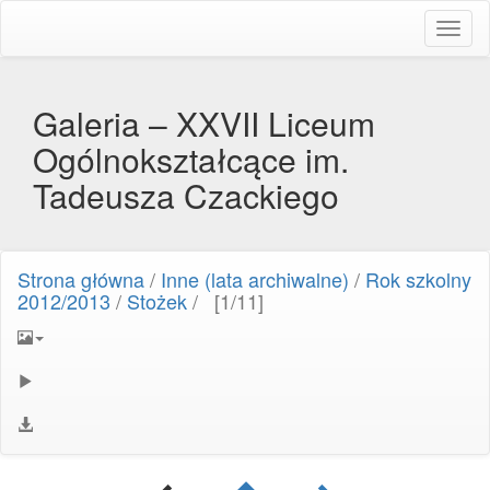
Toggl
naviga
Galeria – XXVII Liceum
Ogólnokształcące im.
Tadeusza Czackiego
Strona główna
/
Inne (lata archiwalne)
/
Rok szkolny
2012/2013
/
Stożek
/
[1/11]