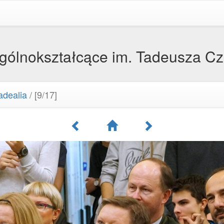
Ogólnokształcące im. Tadeusza C
adealia
/
[9/17]