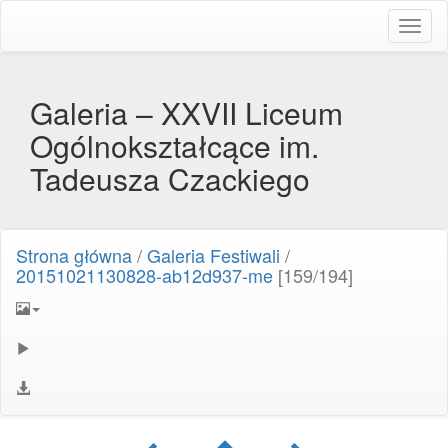
Toggl
naviga
Galeria – XXVII Liceum
Ogólnokształcące im.
Tadeusza Czackiego
Strona główna
/
Galeria Festiwali
/
20151021130828-ab12d937-me
[159/194]