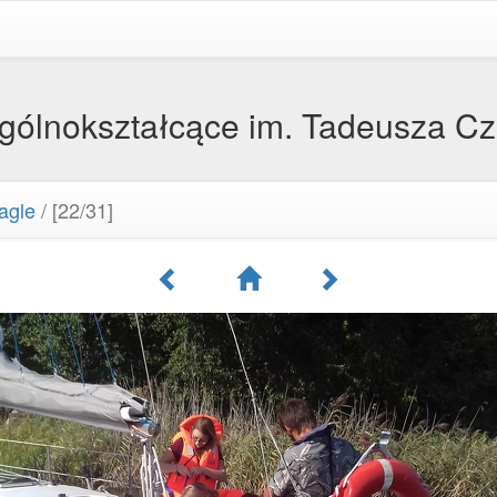
Ogólnokształcące im. Tadeusza C
agle
/
[22/31]